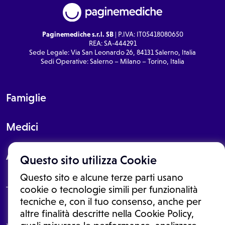
Paginemediche s.r.l. SB
| P.IVA: IT05418080650
REA: SA-444291
Sede Legale: Via San Leonardo 26, 84131 Salerno, Italia
Sedi Operative: Salerno – Milano – Torino, Italia
Famiglie
Medici
About
Questo sito utilizza Cookie
Questo sito e alcune terze parti usano
cookie o tecnologie simili per funzionalità
tecniche e, con il tuo consenso, anche per
Le informazioni proposte in questo sito non sono un consulto medico.
altre finalità descritte nella Cookie Policy,
In nessun caso, queste informazioni sostituiscono un consulto, una
visita o una diagnosi formulata dal medico. Non si devono considerare