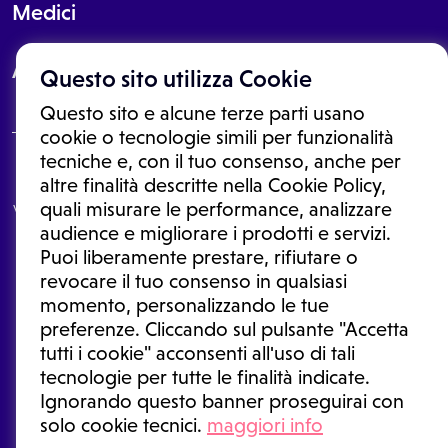
Medici
About
Questo sito utilizza Cookie
Questo sito e alcune terze parti usano
cookie o tecnologie simili per funzionalità
tecniche e, con il tuo consenso, anche per
Le informazioni proposte in questo sito non sono un consulto medico.
altre finalità descritte nella Cookie Policy,
In nessun caso, queste informazioni sostituiscono un consulto, una
quali misurare le performance, analizzare
visita o una diagnosi formulata dal medico. Non si devono considerare
le informazioni disponibili come suggerimenti per la formulazione di
audience e migliorare i prodotti e servizi.
una diagnosi, la determinazione di un trattamento o l'assunzione o
Puoi liberamente prestare, rifiutare o
sospensione di un farmaco senza prima consultare un medico di
medicina generale o uno specialista.
revocare il tuo consenso in qualsiasi
momento, personalizzando le tue
Condizioni di utilizzo
|
Privacy Policy
|
Gestione cookie
Ⓒ 2026 | Tutti i diritti riservati.
preferenze. Cliccando sul pulsante "Accetta
tutti i cookie" acconsenti all'uso di tali
tecnologie per tutte le finalità indicate.
Ignorando questo banner proseguirai con
solo cookie tecnici.
maggiori info