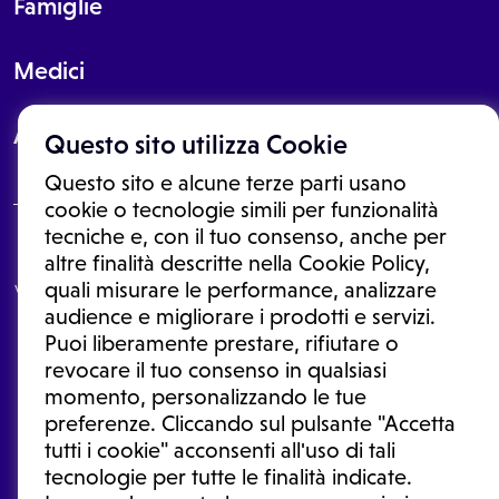
Famiglie
Medici
About
Questo sito utilizza Cookie
Questo sito e alcune terze parti usano
cookie o tecnologie simili per funzionalità
tecniche e, con il tuo consenso, anche per
Le informazioni proposte in questo sito non sono un consulto medico.
altre finalità descritte nella Cookie Policy,
In nessun caso, queste informazioni sostituiscono un consulto, una
quali misurare le performance, analizzare
visita o una diagnosi formulata dal medico. Non si devono considerare
le informazioni disponibili come suggerimenti per la formulazione di
audience e migliorare i prodotti e servizi.
una diagnosi, la determinazione di un trattamento o l'assunzione o
Puoi liberamente prestare, rifiutare o
sospensione di un farmaco senza prima consultare un medico di
medicina generale o uno specialista.
revocare il tuo consenso in qualsiasi
momento, personalizzando le tue
Condizioni di utilizzo
|
Privacy Policy
|
Gestione cookie
Ⓒ 2025 | Tutti i diritti riservati.
preferenze. Cliccando sul pulsante "Accetta
tutti i cookie" acconsenti all'uso di tali
tecnologie per tutte le finalità indicate.