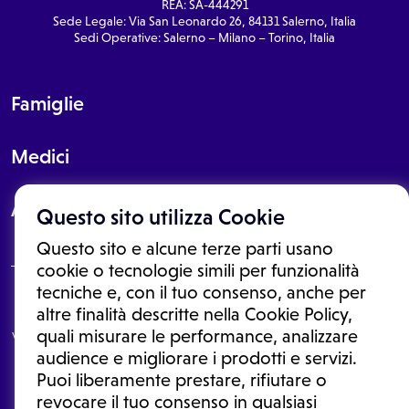
REA: SA-444291
Sede Legale: Via San Leonardo 26, 84131 Salerno, Italia
Sedi Operative: Salerno – Milano – Torino, Italia
Famiglie
Medici
About
Questo sito utilizza Cookie
Questo sito e alcune terze parti usano
cookie o tecnologie simili per funzionalità
tecniche e, con il tuo consenso, anche per
Le informazioni proposte in questo sito non sono un consulto medico.
altre finalità descritte nella Cookie Policy,
In nessun caso, queste informazioni sostituiscono un consulto, una
quali misurare le performance, analizzare
visita o una diagnosi formulata dal medico. Non si devono considerare
le informazioni disponibili come suggerimenti per la formulazione di
audience e migliorare i prodotti e servizi.
una diagnosi, la determinazione di un trattamento o l'assunzione o
Puoi liberamente prestare, rifiutare o
sospensione di un farmaco senza prima consultare un medico di
medicina generale o uno specialista.
revocare il tuo consenso in qualsiasi