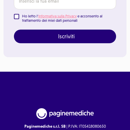
Ho letto l'
Informativa sulla Privacy
e acconsento al
trattamento dei miei dati personali
Iscriviti
Paginemediche s.r.l. SB
| P.IVA: IT05418080650