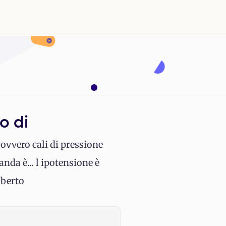
o di
ovvero cali di pressione
da è... l ipotensione è
oberto