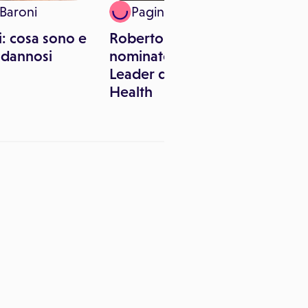
Baroni
Paginemediche
ri: cosa sono e
Roberto Ascione
 dannosi
nominato Best Industry
Leader del settore Digital
Health