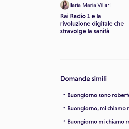
inemediche
Ilaria Maria Villari
o Ascione
Rai Radio 1 e la
o Best Industry
rivoluzione digitale che
del settore Digital
stravolge la sanità
Domande simili
Buongiorno sono roberto
Buongiorno, mi chiamo r
Buongiorno mi chiamo ro