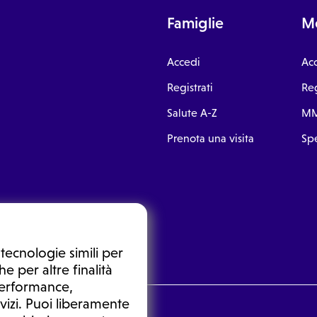
Famiglie
Me
Accedi
Ac
Registrati
Reg
Salute A-Z
MM
Prenota una visita
Spe
tecnologie simili per
e per altre finalità
 performance,
vizi. Puoi liberamente