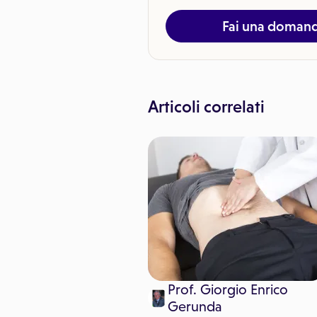
Fai una doman
Articoli correlati
Prof. Giorgio Enrico
ura Bonfardino
Gerunda