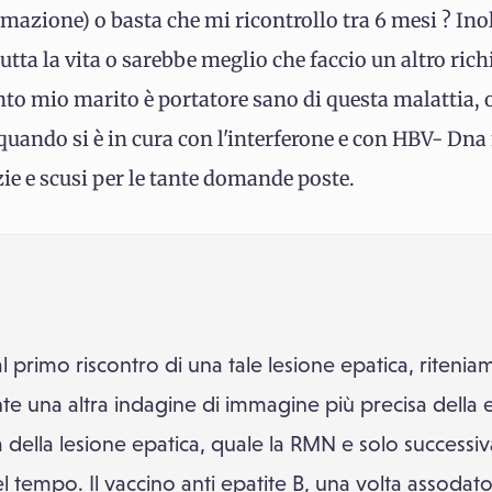
rmazione) o basta che mi ricontrollo tra 6 mesi ? Inolt
tutta la vita o sarebbe meglio che faccio un altro rich
anto mio marito è portatore sano di questa malattia, 
uando si è in cura con l'interferone e con HBV- Dna
e e scusi per le tante domande poste.
primo riscontro di una tale lesione epatica, riteniamo
una altra indagine di immagine più precisa della ec
 della lesione epatica, quale la RMN e solo successi
 tempo. Il vaccino anti epatite B, una volta assodat