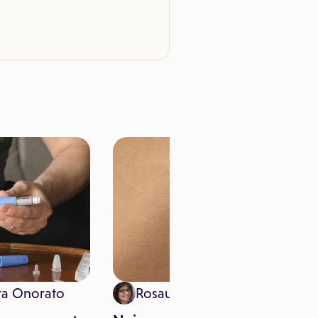
ra Onorato
Rosaura Bonfardino