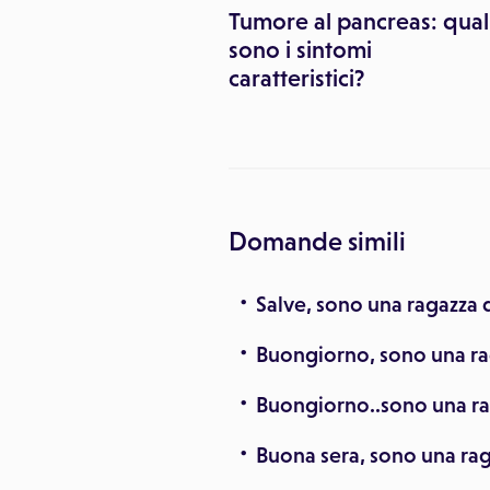
etti e pericolosi:
Tumore al pancreas: qual
uando bisogna
sono i sintomi
parsi (e quando
caratteristici?
Domande simili
Salve, sono una ragazza di
Buongiorno, sono una raga
Buongiorno..sono una rag
Buona sera, sono una raga