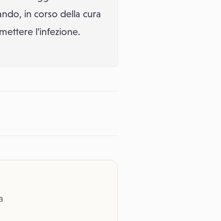
ando, in corso della cura
mettere l’infezione.
a