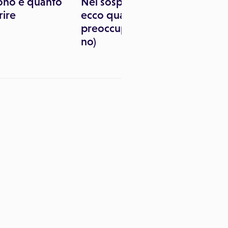
ono e quanto
Nei sospetti e pericolosi:
rire
ecco quando bisogna
preoccuparsi (e quando
no)