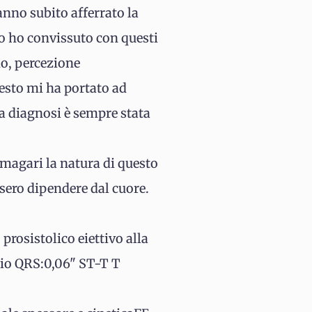
nno subito afferrato la
io ho convissuto con questi
mo, percezione
uesto mi ha portato ad
la diagnosi è sempre stata
 magari la natura di questo
ssero dipendere dal cuore.
prosistolico eiettivo alla
io QRS:0,06" ST-T T