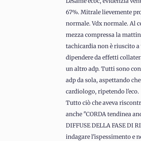
L'esame ecoc, evidenzia ven
67%. Mitrale lievemente pro
normale. Vdx normale. Al co
mezza compressa la mattina e
tachicardia non è riuscito a
dipendere da effetti collater
un altro adp. Tutti sono conv
adp da sola, aspettando che 
cardiologo, ripetendo l'eco.
Tutto ciò che aveva riscont
anche "CORDA tendinea ano
DIFFUSE DELLA FASE DI RIP
indagare l'ispessimento e n