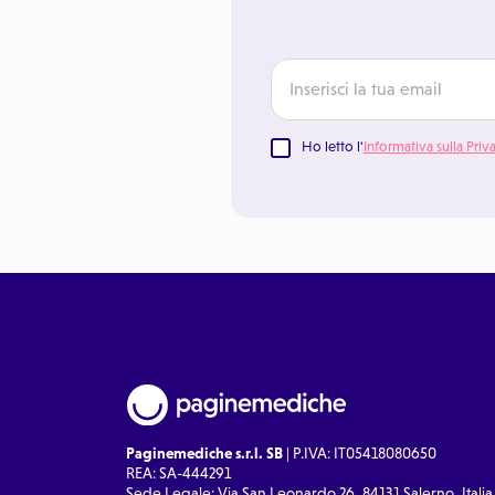
Ho letto l'
Informativa sulla Priv
Paginemediche s.r.l. SB
| P.IVA: IT05418080650
REA: SA-444291
Sede Legale: Via San Leonardo 26, 84131 Salerno, Italia