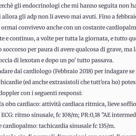
erchè gli endocrinologi che mi hanno seguita non ha
 allora gli adp non li avevo mai avuti. Fino a febbra
lo, ormai convivevo anche con un costante cardiopal
 e continuo, a volte per tutta la giornata, e tutto q
o soccorso per paura di avere qualcosa di grave, ma 
ccia di lexotan e dopo un po' tutto passava.
dare dal cardiologo (Febbraio 2018) per indagare se
chicardie (ed anche extrasistoli che tutt'ora ho) pote
doppler con i seguenti responsi:
obn cardiaco: attività cardiaca ritmica, lieve soffio 
G: ritmo sinusale, fc 108/m; PR:0,18 "AE intermed
cardiopalmo: tachicardia sinusale fc 135/m.