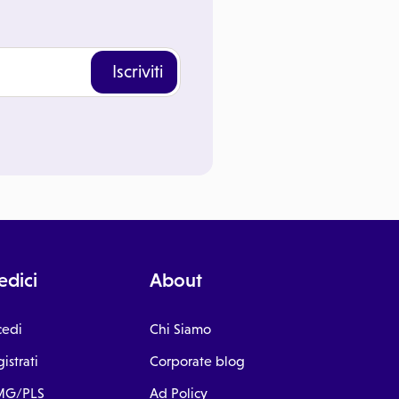
Iscriviti
dici
About
cedi
Chi Siamo
istrati
Corporate blog
G/PLS
Ad Policy