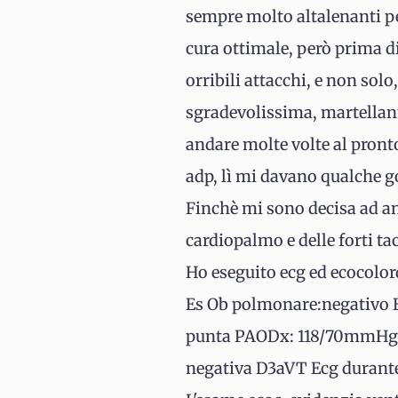
sempre molto altalenanti p
cura ottimale, però prima di
orribili attacchi, e non so
sgradevolissima, martellante
andare molte volte al pront
adp, lì mi davano qualche go
Finchè mi sono decisa ad an
cardiopalmo e delle forti ta
Ho eseguito ecg ed ecocolor
Es Ob polmonare:negativo Es 
punta PAODx: 118/70mmHg EC
negativa D3aVT Ecg durante 