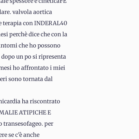
ale spessore e cineticaFE
are. valvola aortica
ive terapia con INDERAL40
esi perchè dice che con la
i sintomi che ho possono
a, dopo un po si ripresenta
 mesi ho affrontato i miei
ieri sono tornata dal
hicardia ha riscontrato
NOMALIE ATIPICHE E
 transesofageo. per
re se c'è anche