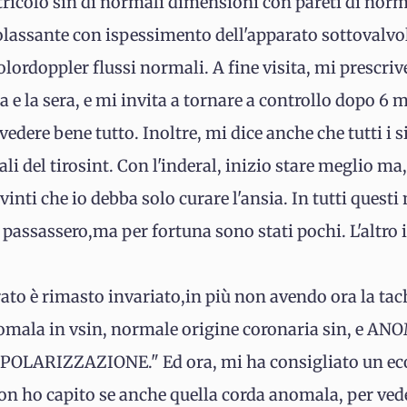
tricolo sin di normali dimensioni con pareti di norm
lassante con ispessimento dell'apparato sottovalvol
lordoppler flussi normali. A fine visita, mi prescr
 la sera, e mi invita a tornare a controllo dopo 6 m
 vedere bene tutto. Inoltre, mi dice anche che tutti 
ali del tirosint. Con l'inderal, inizio stare meglio m
inti che io debba solo curare l'ansia. In tutti questi
passassero,ma per fortuna sono stati pochi. L'altro 
rato è rimasto invariato,in più non avendo ora la tac
mala in vsin, normale origine coronaria sin, e A
OLARIZZAZIONE." Ed ora, mi ha consigliato un eco
on ho capito se anche quella corda anomala, per vede