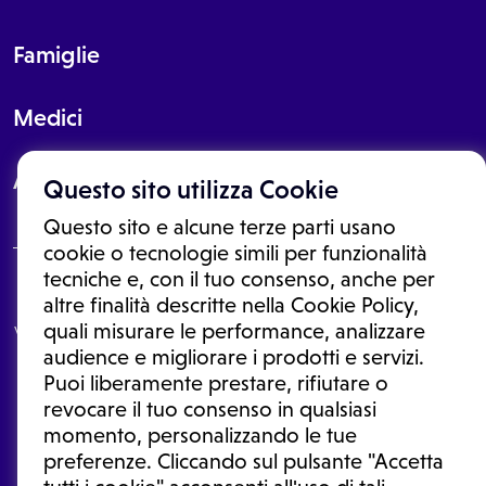
Famiglie
Medici
About
Questo sito utilizza Cookie
Questo sito e alcune terze parti usano
cookie o tecnologie simili per funzionalità
tecniche e, con il tuo consenso, anche per
Le informazioni proposte in questo sito non sono un consulto medico.
altre finalità descritte nella Cookie Policy,
In nessun caso, queste informazioni sostituiscono un consulto, una
quali misurare le performance, analizzare
visita o una diagnosi formulata dal medico. Non si devono considerare
le informazioni disponibili come suggerimenti per la formulazione di
audience e migliorare i prodotti e servizi.
una diagnosi, la determinazione di un trattamento o l'assunzione o
Puoi liberamente prestare, rifiutare o
sospensione di un farmaco senza prima consultare un medico di
medicina generale o uno specialista.
revocare il tuo consenso in qualsiasi
momento, personalizzando le tue
Condizioni di utilizzo
|
Privacy Policy
|
Gestione cookie
Ⓒ 2026 | Tutti i diritti riservati.
preferenze. Cliccando sul pulsante "Accetta