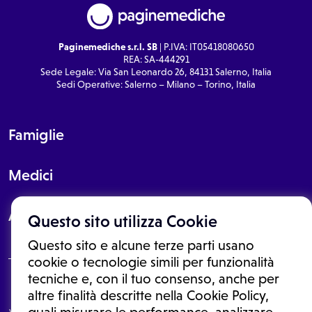
Paginemediche s.r.l. SB
| P.IVA: IT05418080650
REA: SA-444291
Sede Legale: Via San Leonardo 26, 84131 Salerno, Italia
Sedi Operative: Salerno – Milano – Torino, Italia
Famiglie
Medici
About
Questo sito utilizza Cookie
Questo sito e alcune terze parti usano
cookie o tecnologie simili per funzionalità
tecniche e, con il tuo consenso, anche per
Le informazioni proposte in questo sito non sono un consulto medico.
altre finalità descritte nella Cookie Policy,
In nessun caso, queste informazioni sostituiscono un consulto, una
visita o una diagnosi formulata dal medico. Non si devono considerare