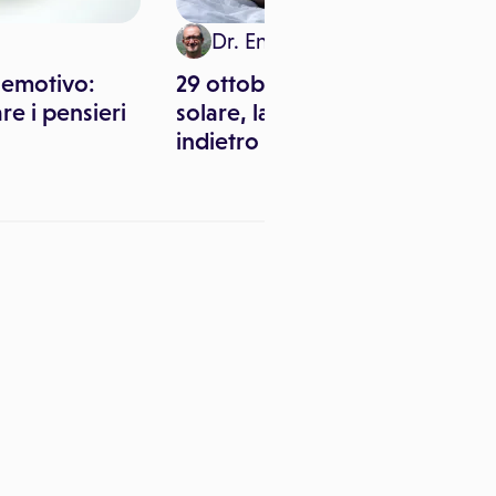
Dr. Enzo Brizio
 emotivo:
29 ottobre: torna l'ora
re i pensieri
solare, lancette un'ora
indietro