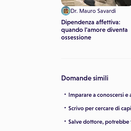
nzo Brizio
Dr. Mauro Savardi
re: torna l'ora
Dipendenza affettiva:
 lancette un'ora
quando l'amore diventa
o
ossessione
Domande simili
Imparare a conoscersi e a
Scrivo per cercare di ca
Salve dottore, potrebbe