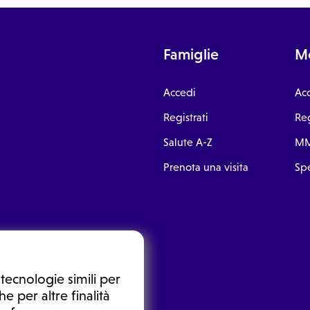
Famiglie
Me
Accedi
Ac
Registrati
Reg
Salute A-Z
MM
Prenota una visita
Spe
tecnologie simili per
e per altre finalità