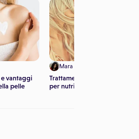
Mara Pitari
i e vantaggi
Trattamenti post vacanze
ella pelle
per nutrire corpo e capelli