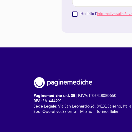
Ho letto l'
Informativa sulla Priv
Paginemediche s.r.l. SB
| P.IVA: IT05418080650
REA: SA-444291
Sede Legale: Via San Leonardo 26, 84131 Salerno, Italia
Sedi Operative: Salerno – Milano – Torino, Italia