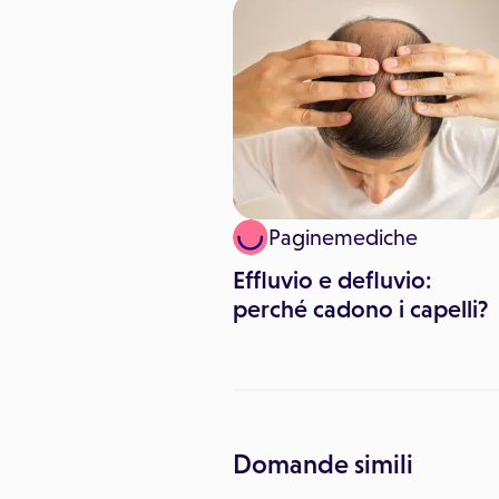
 Pitari
Paginemediche
enti post vacanze
Effluvio e defluvio:
rire corpo e capelli
perché cadono i capelli?
Domande simili