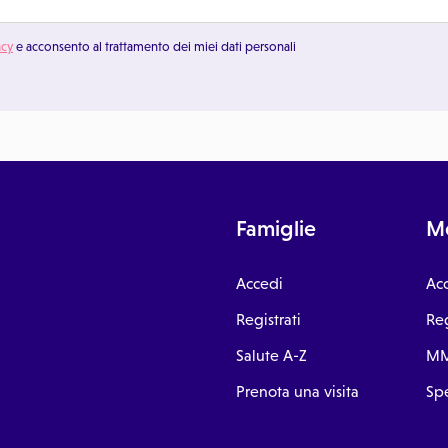
acy
e acconsento al trattamento dei miei dati personali
Famiglie
Me
Accedi
Ac
Registrati
Reg
Salute A-Z
MM
Prenota una visita
Spe