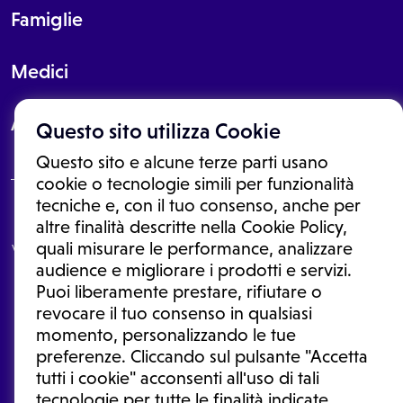
Famiglie
Medici
About
Questo sito utilizza Cookie
Questo sito e alcune terze parti usano
cookie o tecnologie simili per funzionalità
tecniche e, con il tuo consenso, anche per
Le informazioni proposte in questo sito non sono un consulto medico.
altre finalità descritte nella Cookie Policy,
In nessun caso, queste informazioni sostituiscono un consulto, una
quali misurare le performance, analizzare
visita o una diagnosi formulata dal medico. Non si devono considerare
le informazioni disponibili come suggerimenti per la formulazione di
audience e migliorare i prodotti e servizi.
una diagnosi, la determinazione di un trattamento o l'assunzione o
Puoi liberamente prestare, rifiutare o
sospensione di un farmaco senza prima consultare un medico di
medicina generale o uno specialista.
revocare il tuo consenso in qualsiasi
momento, personalizzando le tue
Condizioni di utilizzo
|
Privacy Policy
|
Gestione cookie
Ⓒ 2025 | Tutti i diritti riservati.
preferenze. Cliccando sul pulsante "Accetta
tutti i cookie" acconsenti all'uso di tali
tecnologie per tutte le finalità indicate.