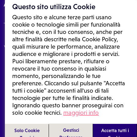
About
Questo sito utilizza Cookie
Questo sito e alcune terze parti usano
cookie o tecnologie simili per funzionalità
tecniche e, con il tuo consenso, anche per
Le informazioni proposte in questo sito non sono un consulto medico.
altre finalità descritte nella Cookie Policy,
In nessun caso, queste informazioni sostituiscono un consulto, una
quali misurare le performance, analizzare
visita o una diagnosi formulata dal medico. Non si devono considerare
le informazioni disponibili come suggerimenti per la formulazione di
audience e migliorare i prodotti e servizi.
una diagnosi, la determinazione di un trattamento o l'assunzione o
Puoi liberamente prestare, rifiutare o
sospensione di un farmaco senza prima consultare un medico di
medicina generale o uno specialista.
revocare il tuo consenso in qualsiasi
momento, personalizzando le tue
Condizioni di utilizzo
|
Privacy Policy
|
Gestione cookie
Ⓒ 2025 | Tutti i diritti riservati.
preferenze. Cliccando sul pulsante "Accetta
tutti i cookie" acconsenti all'uso di tali
tecnologie per tutte le finalità indicate.
Ignorando questo banner proseguirai con
solo cookie tecnici.
maggiori info
Gestisci
Solo Cookie
Accetta tutti i