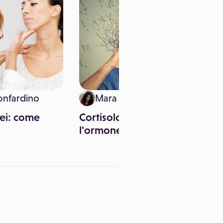
onfardino
Mara Pitari
dei: come
Cortisolo: come ridurre
l'ormone dello stress