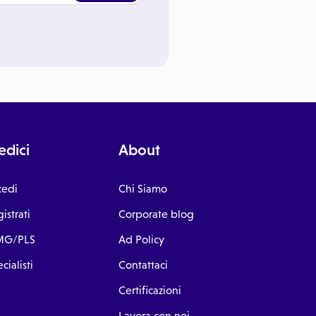
dici
About
cedi
Chi Siamo
istrati
Corporate blog
G/PLS
Ad Policy
cialisti
Contattaci
Certificazioni
Lavora con noi