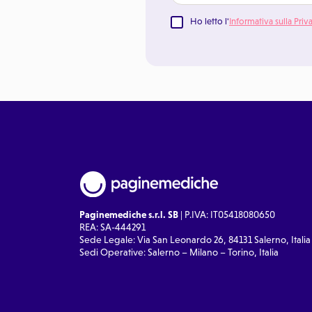
Ho letto l'
Informativa sulla Priv
Paginemediche s.r.l. SB
| P.IVA: IT05418080650
REA: SA-444291
Sede Legale: Via San Leonardo 26, 84131 Salerno, Italia
Sedi Operative: Salerno – Milano – Torino, Italia