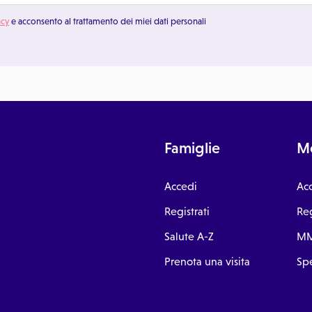
acy
e acconsento al trattamento dei miei dati personali
Famiglie
Me
Accedi
Ac
Registrati
Reg
Salute A-Z
MM
Prenota una visita
Spe