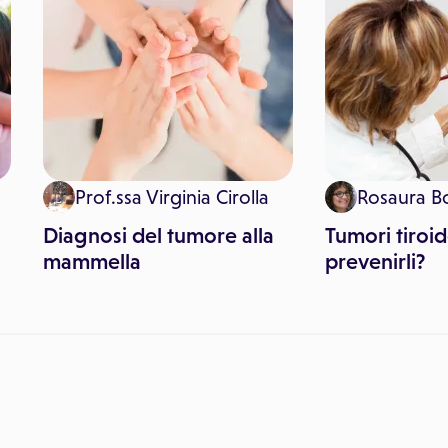
Prof.ssa Virginia Cirolla
Rosaura B
Diagnosi del tumore alla
Tumori tiroi
mammella
prevenirli?