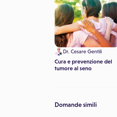
 Pitari
Dr. Cesare Gentili
lo: come ridurre
Cura e prevenzione del
e dello stress
tumore al seno
Domande simili