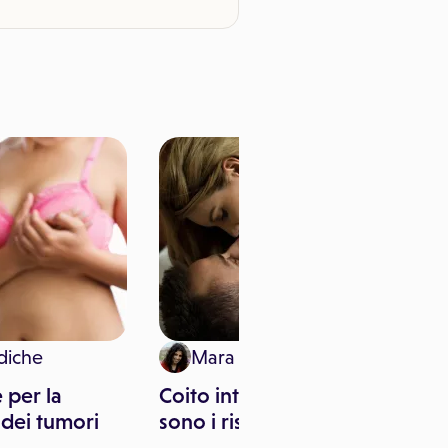
diche
Mara Pitari
 per la
Coito interrotto: quali
dei tumori
sono i rischi?