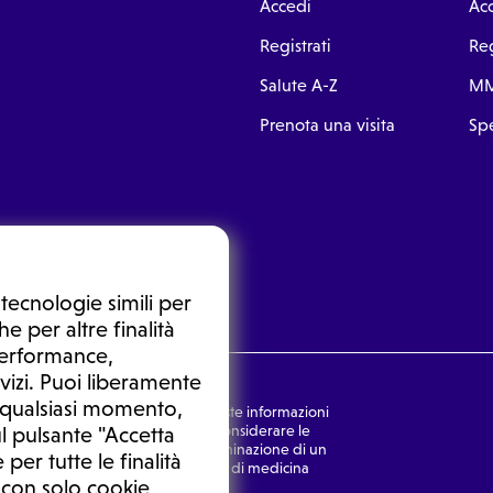
Accedi
Ac
Registrati
Reg
Salute A-Z
MM
Prenota una visita
Spe
tecnologie simili per
e per altre finalità
 performance,
vizi. Puoi liberamente
n qualsiasi momento,
nsulto medico. In nessun caso, queste informazioni
rmulata dal medico. Non si devono considerare le
l pulsante "Accetta
ulazione di una diagnosi, la determinazione di un
 per tutte le finalità
o senza prima consultare un medico di medicina
 con solo cookie