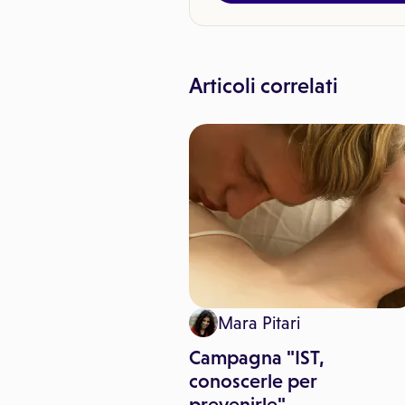
Articoli correlati
 Pitari
Mara Pitari
terrotto: quali
Campagna "IST,
ischi?
conoscerle per
prevenirle"