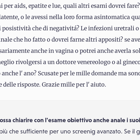
i per aids, epatite e lue, quali altri esami dovrei fare
atente, o le avessi nella loro forma asintomatica qua
 posistività che di negativitá? Le infezioni uretrali 
ale che ho fatto o dovrei farne altri appositi? se av
sariamente anche in vagina o potrei anche averla sol
eglio rivolgersi a un dottore venereologo o al ginec
o anche l' ano? Scusate per le mille domande ma son
 delle risposte. Grazie mille per l' aiuto.
ossa chiarire con l'esame obiettivo anche anale i suo
 più che sufficiente per uno screenig avanzato. Se il g