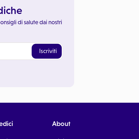
ediche
onsigli di salute dai nostri
Iscriviti
dici
About