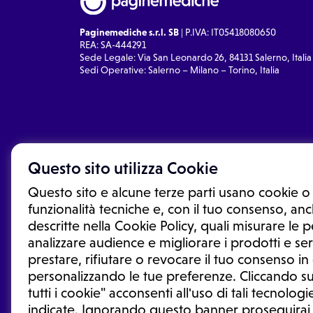
Paginemediche s.r.l. SB
| P.IVA: IT05418080650
REA: SA-444291
Sede Legale: Via San Leonardo 26, 84131 Salerno, Italia
Sedi Operative: Salerno – Milano – Torino, Italia
Questo sito utilizza Cookie
Questo sito e alcune terze parti usano cookie o 
funzionalità tecniche e, con il tuo consenso, anch
descritte nella Cookie Policy, quali misurare le
analizzare audience e migliorare i prodotti e ser
prestare, rifiutare o revocare il tuo consenso i
Le informazioni proposte in questo sito non sono un co
sostituiscono un consulto, una visita o una diagnosi fo
personalizzando le tue preferenze. Cliccando su
informazioni disponibili come suggerimenti per la form
tutti i cookie" acconsenti all'uso di tali tecnologie
trattamento o l'assunzione o sospensione di un farmac
indicate. Ignorando questo banner proseguirai
generale o uno specialista.