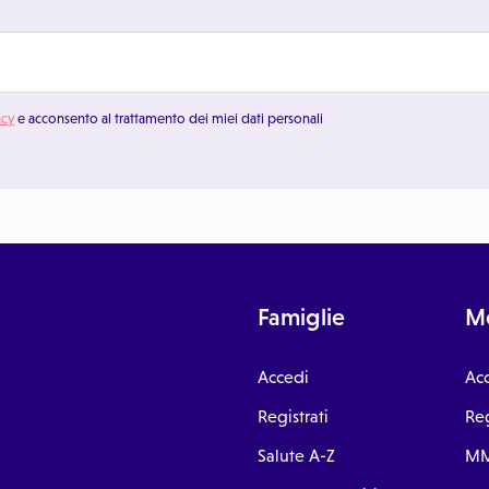
acy
e acconsento al trattamento dei miei dati personali
Famiglie
Me
Accedi
Ac
Registrati
Reg
Salute A-Z
MM