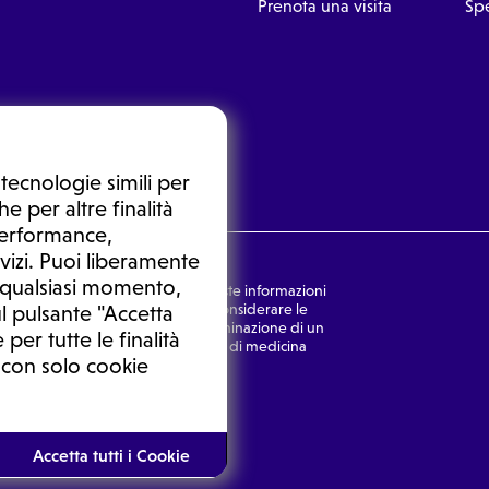
Prenota una visita
Spe
tecnologie simili per
e per altre finalità
 performance,
vizi. Puoi liberamente
n qualsiasi momento,
nsulto medico. In nessun caso, queste informazioni
rmulata dal medico. Non si devono considerare le
l pulsante "Accetta
ulazione di una diagnosi, la determinazione di un
 per tutte le finalità
o senza prima consultare un medico di medicina
 con solo cookie
Ⓒ 2026 | Tutti i diritti riservati.
Accetta tutti i Cookie