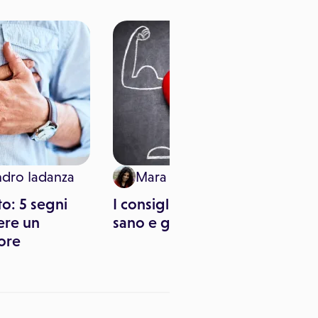
ndro Iadanza
Mara Pitari
to: 5 segni
I consigli per un cuore
ere un
sano e giovane
uore