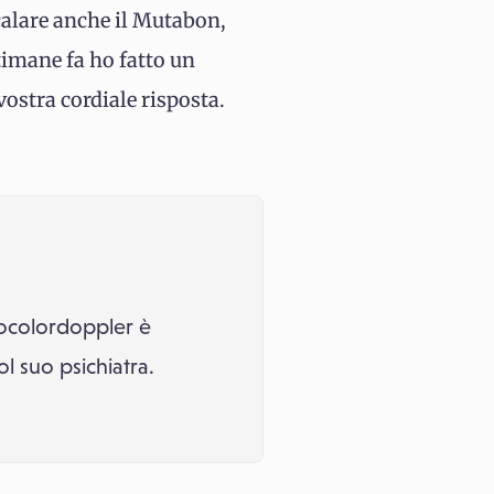
calare anche il Mutabon,
timane fa ho fatto un
ostra cordiale risposta.
ecocolordoppler è
l suo psichiatra.