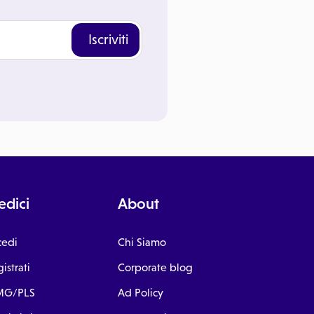
Iscriviti
dici
About
cedi
Chi Siamo
istrati
Corporate blog
G/PLS
Ad Policy