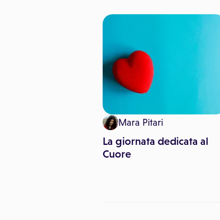
 Pitari
Mara Pitari
gli per un cuore
La giornata dedicata al
giovane
Cuore