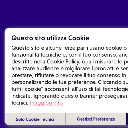
Questo sito utilizza Cookie
Questo sito e alcune terze parti usano cookie o 
funzionalità tecniche e, con il tuo consenso, anch
descritte nella Cookie Policy, quali misurare le
analizzare audience e migliorare i prodotti e ser
prestare, rifiutare o revocare il tuo consenso i
Le informazioni proposte in questo sito non sono un co
sostituiscono un consulto, una visita o una diagnosi fo
personalizzando le tue preferenze. Cliccando su
informazioni disponibili come suggerimenti per la form
tutti i cookie" acconsenti all'uso di tali tecnologie
trattamento o l'assunzione o sospensione di un farmac
indicate. Ignorando questo banner proseguirai
generale o uno specialista.
tecnici.
maggiori info
Condizioni di utilizzo
|
Privacy Policy
|
Gestione cookie
Gestisci Preferenze
Solo Cookie Tecnici