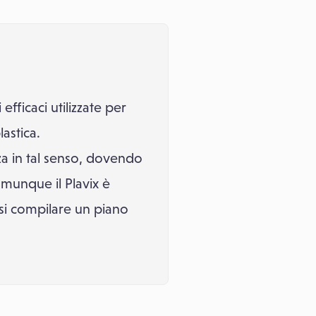
fficaci utilizzate per
astica.
a in tal senso, dovendo
munque il Plavix è
osi compilare un piano