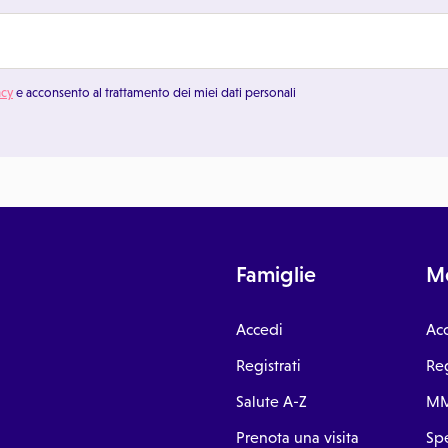
acy
e acconsento al trattamento dei miei dati personali
Famiglie
Me
Accedi
Ac
Registrati
Reg
Salute A-Z
MM
Prenota una visita
Spe