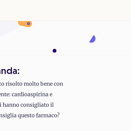
anda:
to risolto molto bene con
nte: cardioaspirina e
oi hanno consigliato il
onsiglia questo farmaco?