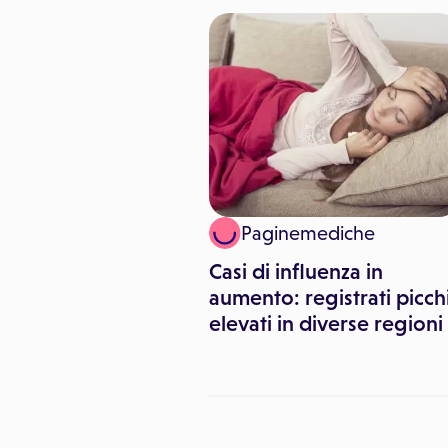
ronos Salute
Paginemediche
 troppi dentisti, la
Casi di influenza in
 agli Stati
aumento: registrati picch
i dell'odontoiatria
elevati in diverse regioni