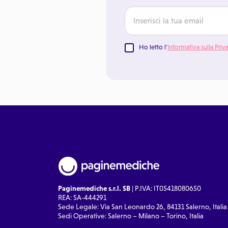
Ho letto l'
Informativa sulla Priv
Paginemediche s.r.l. SB
| P.IVA: IT05418080650
REA: SA-444291
Sede Legale: Via San Leonardo 26, 84131 Salerno, Italia
Sedi Operative: Salerno – Milano – Torino, Italia