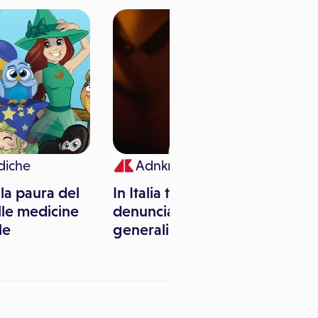
diche
Adnkronos Salute
la paura del
In Italia troppi dentisti, la
lle medicine
denuncia agli Stati
le
generali dell'odontoiatria