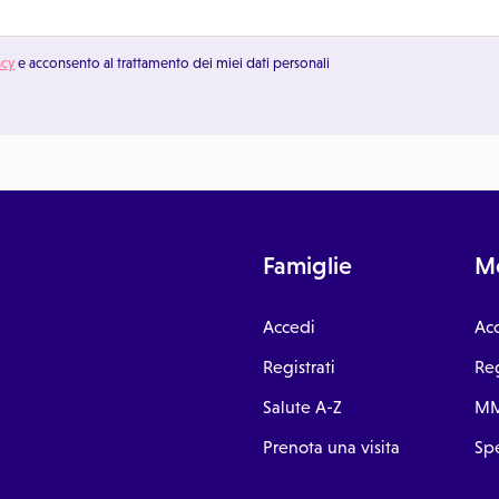
acy
e acconsento al trattamento dei miei dati personali
Famiglie
Me
Accedi
Ac
Registrati
Reg
Salute A-Z
MM
Prenota una visita
Spe