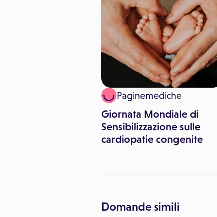
inemediche
Paginemediche
a Mondiale della
Giornata Mondiale di
me di Asperger
Sensibilizzazione sulle
cardiopatie congenite
Domande simili