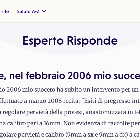
isite
Salute A-Z
Esperto Risponde
, nel febbraio 2006 mio suoce
io 2006 mio suocero ha subito un intervento per un 
fettuato a marzo 2008 recita: "Esiti di pregresso in
o regolare pervietà della protesi, anastomizzata in t-t
a calibro pari a 16mm. Non evidenza di raccolte per
olare pervietà e calibro (9mm a sx e 9mm a dx) a car