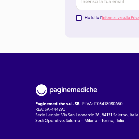
Ho letto l'
Informativa sulla Priv
Paginemediche s.r.l. SB
| P.IVA: IT05418080650
REA: SA-444291
Sede Legale: Via San Leonardo 26, 84131 Salerno, Italia
Sedi Operative: Salerno – Milano – Torino, Italia