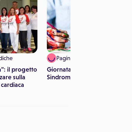
diche
Paginemediche
": il progetto
Giornata Mondiale della
zare sulla
Sindrome di Asperger
 cardiaca