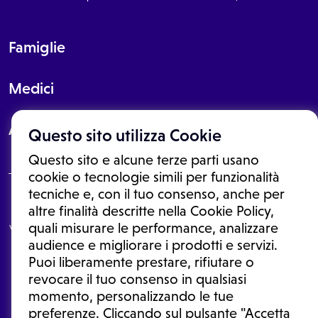
Famiglie
Medici
About
Questo sito utilizza Cookie
Questo sito e alcune terze parti usano
cookie o tecnologie simili per funzionalità
tecniche e, con il tuo consenso, anche per
Le informazioni proposte in questo sito non sono un consulto medico.
altre finalità descritte nella Cookie Policy,
In nessun caso, queste informazioni sostituiscono un consulto, una
quali misurare le performance, analizzare
visita o una diagnosi formulata dal medico. Non si devono considerare
le informazioni disponibili come suggerimenti per la formulazione di
audience e migliorare i prodotti e servizi.
una diagnosi, la determinazione di un trattamento o l'assunzione o
Puoi liberamente prestare, rifiutare o
sospensione di un farmaco senza prima consultare un medico di
medicina generale o uno specialista.
revocare il tuo consenso in qualsiasi
momento, personalizzando le tue
Condizioni di utilizzo
|
Privacy Policy
|
Gestione cookie
Ⓒ 2025 | Tutti i diritti riservati.
preferenze. Cliccando sul pulsante "Accetta