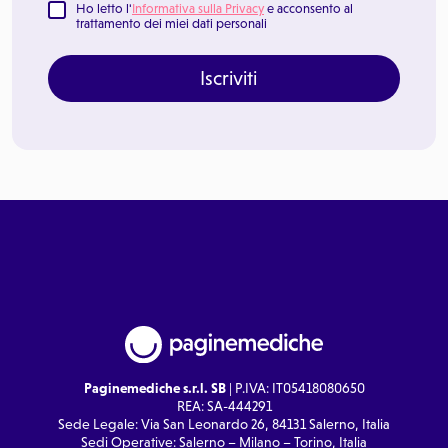
Ho letto l'
Informativa sulla Privacy
e acconsento al
trattamento dei miei dati personali
Iscriviti
Paginemediche s.r.l. SB
| P.IVA: IT05418080650
REA: SA-444291
Sede Legale: Via San Leonardo 26, 84131 Salerno, Italia
Sedi Operative: Salerno – Milano – Torino, Italia