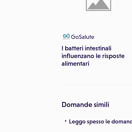
Cesare Gentili
GoSalute
anticoncezionale: le
I batteri intestinali
 più frequenti e i
influenzano le risposte
sfatare
alimentari
Domande simili
Leggo spesso le domande