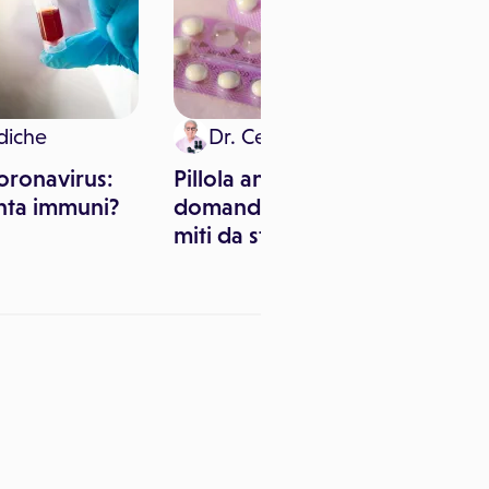
diche
Dr. Cesare Gentili
oronavirus:
Pillola anticoncezionale: le
nta immuni?
domande più frequenti e i
miti da sfatare