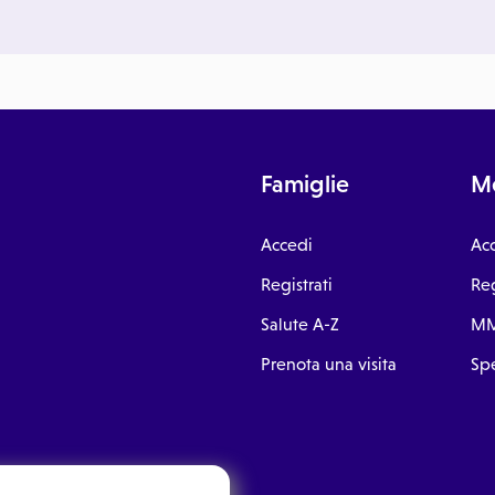
Famiglie
Me
Accedi
Ac
Registrati
Reg
Salute A-Z
MM
Prenota una visita
Spe