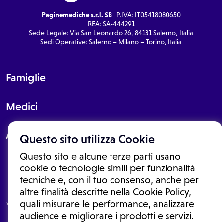
Paginemediche s.r.l. SB
| P.IVA: IT05418080650
REA: SA-444291
Sede Legale: Via San Leonardo 26, 84131 Salerno, Italia
Sedi Operative: Salerno – Milano – Torino, Italia
Famiglie
Medici
About
Questo sito utilizza Cookie
Questo sito e alcune terze parti usano
cookie o tecnologie simili per funzionalità
tecniche e, con il tuo consenso, anche per
Le informazioni proposte in questo sito non sono un consulto medico.
altre finalità descritte nella Cookie Policy,
In nessun caso, queste informazioni sostituiscono un consulto, una
quali misurare le performance, analizzare
visita o una diagnosi formulata dal medico. Non si devono considerare
le informazioni disponibili come suggerimenti per la formulazione di
audience e migliorare i prodotti e servizi.
una diagnosi, la determinazione di un trattamento o l'assunzione o