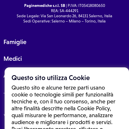
Paginemediche s.r.l. SB
| P.IVA: IT05418080650
REA: SA-444291
Sede Legale: Via San Leonardo 26, 84131 Salerno, Italia
Sedi Operative: Salerno – Milano – Torino, Italia
Famiglie
Medici
About
Questo sito utilizza Cookie
Questo sito e alcune terze parti usano
cookie o tecnologie simili per funzionalità
tecniche e, con il tuo consenso, anche per
Le informazioni proposte in questo sito non sono un consulto medico.
altre finalità descritte nella Cookie Policy,
In nessun caso, queste informazioni sostituiscono un consulto, una
quali misurare le performance, analizzare
visita o una diagnosi formulata dal medico. Non si devono considerare
le informazioni disponibili come suggerimenti per la formulazione di
audience e migliorare i prodotti e servizi.
una diagnosi, la determinazione di un trattamento o l'assunzione o