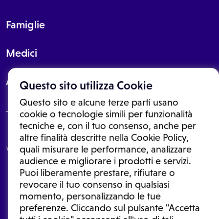
Famiglie
Medici
About
Questo sito utilizza Cookie
Questo sito e alcune terze parti usano
cookie o tecnologie simili per funzionalità
tecniche e, con il tuo consenso, anche per
Le informazioni proposte in questo sito non sono un consulto medico.
altre finalità descritte nella Cookie Policy,
In nessun caso, queste informazioni sostituiscono un consulto, una
quali misurare le performance, analizzare
visita o una diagnosi formulata dal medico. Non si devono considerare
le informazioni disponibili come suggerimenti per la formulazione di
audience e migliorare i prodotti e servizi.
una diagnosi, la determinazione di un trattamento o l'assunzione o
Puoi liberamente prestare, rifiutare o
sospensione di un farmaco senza prima consultare un medico di
medicina generale o uno specialista.
revocare il tuo consenso in qualsiasi
momento, personalizzando le tue
Condizioni di utilizzo
|
Privacy Policy
|
Gestione cookie
Ⓒ 2026 | Tutti i diritti riservati.
preferenze. Cliccando sul pulsante "Accetta