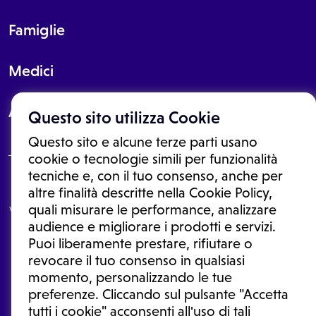
Famiglie
Medici
About
Questo sito utilizza Cookie
Questo sito e alcune terze parti usano
cookie o tecnologie simili per funzionalità
tecniche e, con il tuo consenso, anche per
Le informazioni proposte in questo sito non sono un consulto medico.
altre finalità descritte nella Cookie Policy,
In nessun caso, queste informazioni sostituiscono un consulto, una
quali misurare le performance, analizzare
visita o una diagnosi formulata dal medico. Non si devono considerare
le informazioni disponibili come suggerimenti per la formulazione di
audience e migliorare i prodotti e servizi.
una diagnosi, la determinazione di un trattamento o l'assunzione o
Puoi liberamente prestare, rifiutare o
sospensione di un farmaco senza prima consultare un medico di
medicina generale o uno specialista.
revocare il tuo consenso in qualsiasi
momento, personalizzando le tue
Condizioni di utilizzo
|
Privacy Policy
|
Gestione cookie
Ⓒ 2025 | Tutti i diritti riservati.
preferenze. Cliccando sul pulsante "Accetta
tutti i cookie" acconsenti all'uso di tali