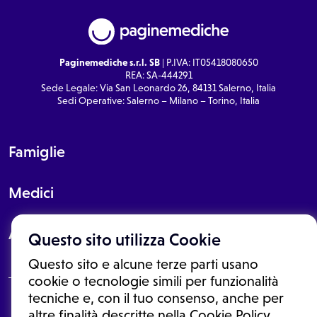
Paginemediche s.r.l. SB
| P.IVA: IT05418080650
REA: SA-444291
Sede Legale: Via San Leonardo 26, 84131 Salerno, Italia
Sedi Operative: Salerno – Milano – Torino, Italia
Famiglie
Medici
About
Questo sito utilizza Cookie
Questo sito e alcune terze parti usano
cookie o tecnologie simili per funzionalità
tecniche e, con il tuo consenso, anche per
Le informazioni proposte in questo sito non sono un consulto medico.
altre finalità descritte nella Cookie Policy,