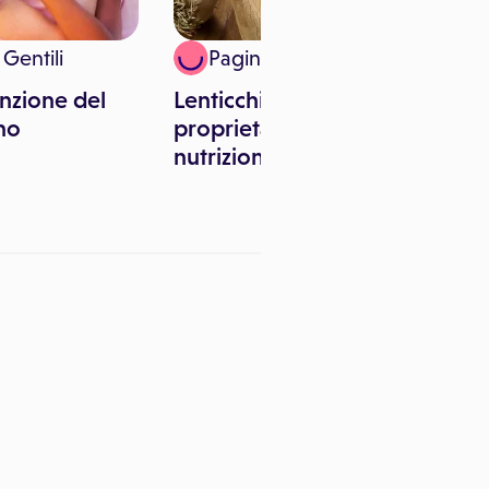
 Gentili
Paginemediche
nzione del
Lenticchie: calorie,
no
proprietà e valori
nutrizionali