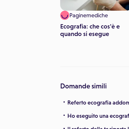
inemediche
Paginemediche
ie: calorie,
Ecografia: che cos'è e
à e valori
quando si esegue
nali
Domande simili
Referto ecografia addom
Ho eseguito una ecograf