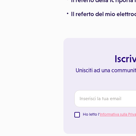
Il referto della tc riporta
Il referto del mio elett
Iscri
Unisciti ad una communit
Ho letto l'
Informativa sulla Priv