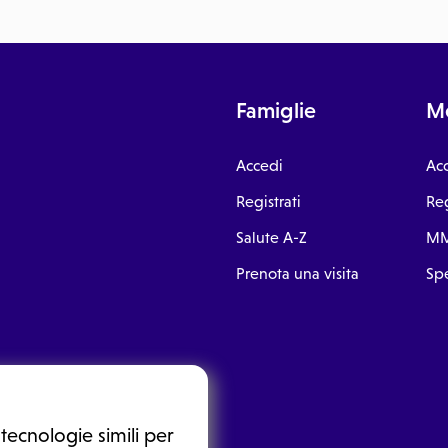
Famiglie
Me
Accedi
Ac
Registrati
Reg
Salute A-Z
MM
Prenota una visita
Spe
tecnologie simili per