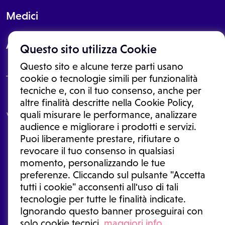
Medici
About
Questo sito utilizza Cookie
Questo sito e alcune terze parti usano
cookie o tecnologie simili per funzionalità
tecniche e, con il tuo consenso, anche per
Le informazioni proposte in questo sito non sono un consulto medico.
altre finalità descritte nella Cookie Policy,
In nessun caso, queste informazioni sostituiscono un consulto, una
quali misurare le performance, analizzare
visita o una diagnosi formulata dal medico. Non si devono considerare
le informazioni disponibili come suggerimenti per la formulazione di
audience e migliorare i prodotti e servizi.
una diagnosi, la determinazione di un trattamento o l'assunzione o
Puoi liberamente prestare, rifiutare o
sospensione di un farmaco senza prima consultare un medico di
medicina generale o uno specialista.
revocare il tuo consenso in qualsiasi
momento, personalizzando le tue
Condizioni di utilizzo
|
Privacy Policy
|
Gestione cookie
Ⓒ 2026 | Tutti i diritti riservati.
preferenze. Cliccando sul pulsante "Accetta
tutti i cookie" acconsenti all'uso di tali
tecnologie per tutte le finalità indicate.
Ignorando questo banner proseguirai con
solo cookie tecnici.
maggiori info