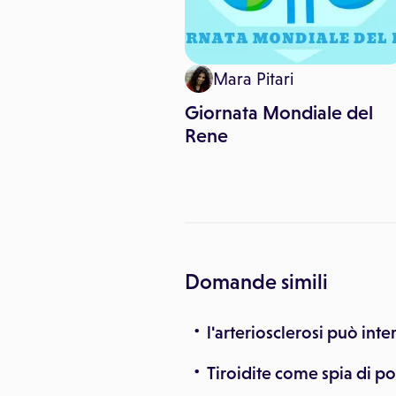
ronos Salute
Mara Pitari
otegge i reni, un
Giornata Mondiale del
con l'acqua per
Rene
rlo
Domande simili
l'arteriosclerosi può inter
Tiroidite come spia di p