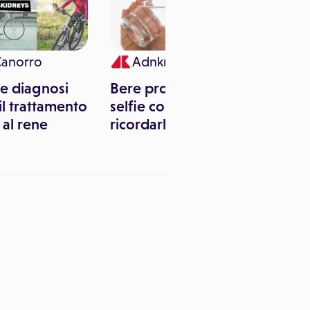
Canorro
Adnkronos Salute
e diagnosi
Bere protegge i reni, un
il trattamento
selfie con l'acqua per
 al rene
ricordarlo