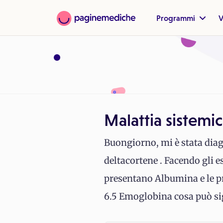
Programmi
V
Malattia sistemi
Buongiorno, mi è stata diag
deltacortene . Facendo gli e
presentano Albumina e le pr
6.5 Emoglobina cosa può sig