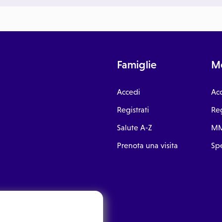
Famiglie
Me
Accedi
Ac
Registrati
Reg
Salute A-Z
MM
Prenota una visita
Spe