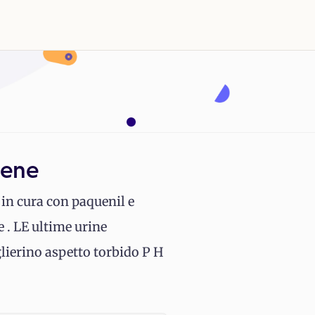
rene
in cura con paquenil e
e . LE ultime urine
lierino aspetto torbido P H