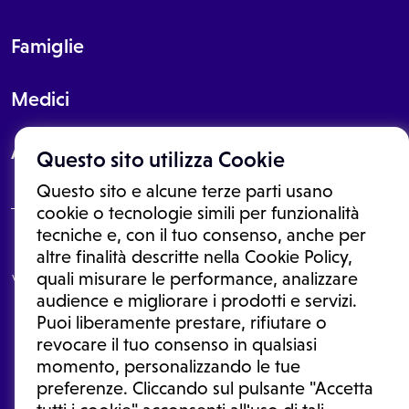
Famiglie
Medici
About
Questo sito utilizza Cookie
Questo sito e alcune terze parti usano
cookie o tecnologie simili per funzionalità
tecniche e, con il tuo consenso, anche per
Le informazioni proposte in questo sito non sono un consulto medico.
altre finalità descritte nella Cookie Policy,
In nessun caso, queste informazioni sostituiscono un consulto, una
quali misurare le performance, analizzare
visita o una diagnosi formulata dal medico. Non si devono considerare
le informazioni disponibili come suggerimenti per la formulazione di
audience e migliorare i prodotti e servizi.
una diagnosi, la determinazione di un trattamento o l'assunzione o
Puoi liberamente prestare, rifiutare o
sospensione di un farmaco senza prima consultare un medico di
medicina generale o uno specialista.
revocare il tuo consenso in qualsiasi
momento, personalizzando le tue
Condizioni di utilizzo
|
Privacy Policy
|
Gestione cookie
Ⓒ 2025 | Tutti i diritti riservati.
preferenze. Cliccando sul pulsante "Accetta