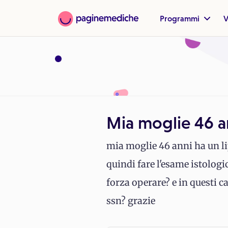
Programmi
V
Mia moglie 46 a
mia moglie 46 anni ha un li
quindi fare l'esame istologi
forza operare? e in questi c
ssn? grazie