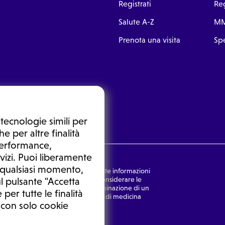
Registrati
Reg
Salute A-Z
MM
Prenota una visita
Spe
tecnologie simili per
e per altre finalità
 performance,
vizi. Puoi liberamente
n qualsiasi momento,
nsulto medico. In nessun caso, queste informazioni
rmulata dal medico. Non si devono considerare le
l pulsante "Accetta
ulazione di una diagnosi, la determinazione di un
 per tutte le finalità
o senza prima consultare un medico di medicina
 con solo cookie
Ⓒ 2025 | Tutti i diritti riservati.