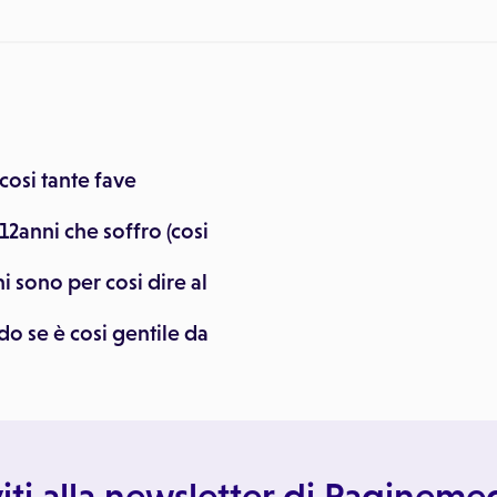
 cosi tante fave
12anni che soffro (cosi
 sono per cosi dire al
o se è cosi gentile da
viti alla newsletter di Paginem