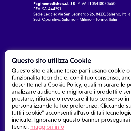
Paginemediche s.r.l. SB
| P.IVA: IT05418080650
REA: SA-444291
Sede Legale: Via San Leonardo 26, 84131 Salerno, Italia
Sedi Operative: Salerno – Milano – Torino, Italia
Questo sito utilizza Cookie
Questo sito e alcune terze parti usano cookie o 
funzionalità tecniche e, con il tuo consenso, anch
descritte nella Cookie Policy, quali misurare le
analizzare audience e migliorare i prodotti e ser
prestare, rifiutare o revocare il tuo consenso i
Le informazioni proposte in questo sito non sono un co
sostituiscono un consulto, una visita o una diagnosi fo
personalizzando le tue preferenze. Cliccando su
informazioni disponibili come suggerimenti per la form
tutti i cookie" acconsenti all'uso di tali tecnologie
trattamento o l'assunzione o sospensione di un farmac
indicate. Ignorando questo banner proseguirai
generale o uno specialista.
tecnici.
maggiori info
Condizioni di utilizzo
|
Privacy Policy
|
Gestione cookie