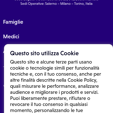
Sedi Operative: Salerno – Milano – Torino, Italia
Famiglie
Medici
About
Questo sito utilizza Cookie
Questo sito e alcune terze parti usano
cookie o tecnologie simili per funzionalità
tecniche e, con il tuo consenso, anche per
Le informazioni proposte in questo sito non sono un consulto medico.
altre finalità descritte nella Cookie Policy,
In nessun caso, queste informazioni sostituiscono un consulto, una
quali misurare le performance, analizzare
visita o una diagnosi formulata dal medico. Non si devono considerare
le informazioni disponibili come suggerimenti per la formulazione di
audience e migliorare i prodotti e servizi.
una diagnosi, la determinazione di un trattamento o l'assunzione o
Puoi liberamente prestare, rifiutare o
sospensione di un farmaco senza prima consultare un medico di
medicina generale o uno specialista.
revocare il tuo consenso in qualsiasi
momento, personalizzando le tue
Condizioni di utilizzo
|
Privacy Policy
|
Gestione cookie