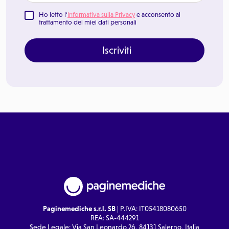
Ho letto l'
Informativa sulla Privacy
e acconsento al
trattamento dei miei dati personali
Iscriviti
Paginemediche s.r.l. SB
| P.IVA: IT05418080650
REA: SA-444291
Sede Legale: Via San Leonardo 26, 84131 Salerno, Italia