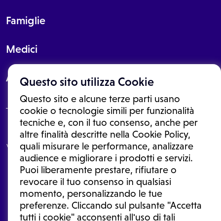
Famiglie
Medici
About
Questo sito utilizza Cookie
Questo sito e alcune terze parti usano
cookie o tecnologie simili per funzionalità
tecniche e, con il tuo consenso, anche per
Le informazioni proposte in questo sito non sono un consulto medico.
altre finalità descritte nella Cookie Policy,
In nessun caso, queste informazioni sostituiscono un consulto, una
quali misurare le performance, analizzare
visita o una diagnosi formulata dal medico. Non si devono considerare
le informazioni disponibili come suggerimenti per la formulazione di
audience e migliorare i prodotti e servizi.
una diagnosi, la determinazione di un trattamento o l'assunzione o
Puoi liberamente prestare, rifiutare o
sospensione di un farmaco senza prima consultare un medico di
medicina generale o uno specialista.
revocare il tuo consenso in qualsiasi
momento, personalizzando le tue
Condizioni di utilizzo
|
Privacy Policy
|
Gestione cookie
Ⓒ 2025 | Tutti i diritti riservati.
preferenze. Cliccando sul pulsante "Accetta
tutti i cookie" acconsenti all'uso di tali