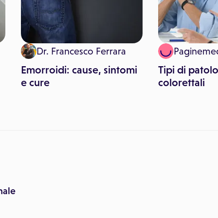
Dr. Francesco Ferrara
Pagineme
Emorroidi: cause, sintomi
Tipi di patol
e cure
colorettali
nale