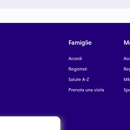
Famiglie
Me
Accedi
Ac
Registrati
Reg
Salute A-Z
MM
Prenota una visita
Spe