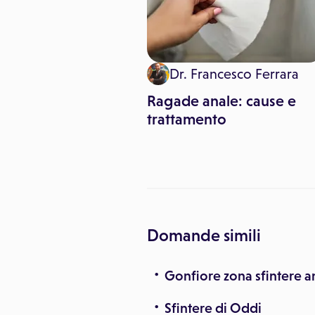
 Pitari
Dr. Francesco Ferrara
r colon irritabile:
Ragade anale: cause e
ngiare e cosa
trattamento
Domande simili
Gonfiore zona sfintere a
Sfintere di Oddi