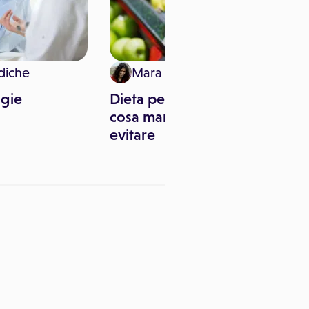
diche
Mara Pitari
ogie
Dieta per colon irritabile:
cosa mangiare e cosa
evitare