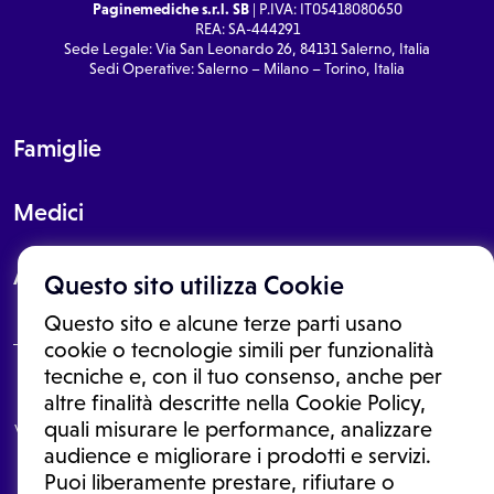
Paginemediche s.r.l. SB
| P.IVA: IT05418080650
REA: SA-444291
Sede Legale: Via San Leonardo 26, 84131 Salerno, Italia
Sedi Operative: Salerno – Milano – Torino, Italia
Famiglie
Medici
About
Questo sito utilizza Cookie
Questo sito e alcune terze parti usano
cookie o tecnologie simili per funzionalità
tecniche e, con il tuo consenso, anche per
Le informazioni proposte in questo sito non sono un consulto medico.
altre finalità descritte nella Cookie Policy,
In nessun caso, queste informazioni sostituiscono un consulto, una
quali misurare le performance, analizzare
visita o una diagnosi formulata dal medico. Non si devono considerare
le informazioni disponibili come suggerimenti per la formulazione di
audience e migliorare i prodotti e servizi.
una diagnosi, la determinazione di un trattamento o l'assunzione o
Puoi liberamente prestare, rifiutare o
sospensione di un farmaco senza prima consultare un medico di