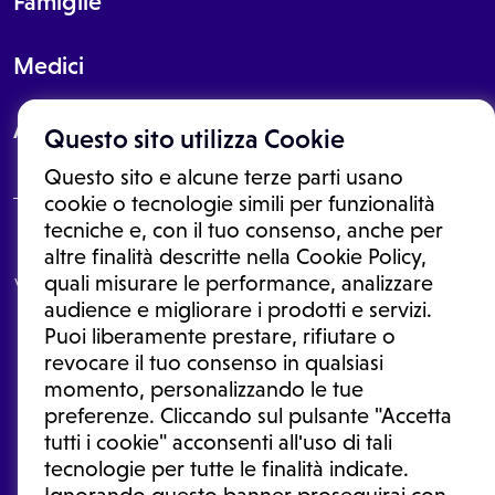
Famiglie
Medici
About
Questo sito utilizza Cookie
Questo sito e alcune terze parti usano
cookie o tecnologie simili per funzionalità
tecniche e, con il tuo consenso, anche per
Le informazioni proposte in questo sito non sono un consulto medico.
altre finalità descritte nella Cookie Policy,
In nessun caso, queste informazioni sostituiscono un consulto, una
quali misurare le performance, analizzare
visita o una diagnosi formulata dal medico. Non si devono considerare
le informazioni disponibili come suggerimenti per la formulazione di
audience e migliorare i prodotti e servizi.
una diagnosi, la determinazione di un trattamento o l'assunzione o
Puoi liberamente prestare, rifiutare o
sospensione di un farmaco senza prima consultare un medico di
medicina generale o uno specialista.
revocare il tuo consenso in qualsiasi
momento, personalizzando le tue
Condizioni di utilizzo
|
Privacy Policy
|
Gestione cookie
Ⓒ 2025 | Tutti i diritti riservati.
preferenze. Cliccando sul pulsante "Accetta
tutti i cookie" acconsenti all'uso di tali
tecnologie per tutte le finalità indicate.