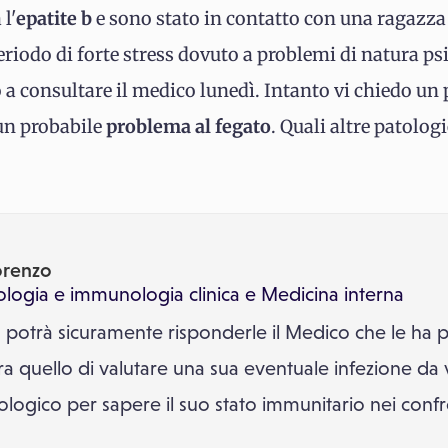
l'
epatite b
e sono stato in contatto con una ragazza c
eriodo di forte stress dovuto a problemi di natura ps
ò a consultare il medico lunedì. Intanto vi chiedo un 
un probabile
problema al fegato
. Quali altre patolog
orenzo
ologia e immunologia clinica
e
Medicina interna
 potrà sicuramente risponderle il Medico che le ha p
era quello di valutare una sua eventuale infezione da 
rologico per sapere il suo stato immunitario nei confro