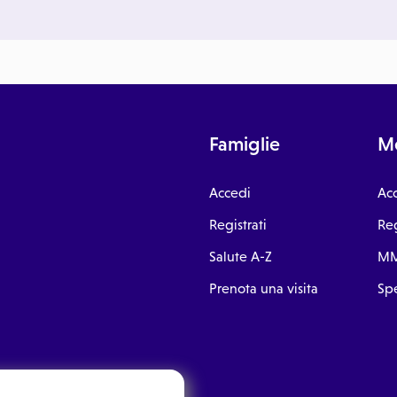
Famiglie
Me
Accedi
Ac
Registrati
Reg
Salute A-Z
MM
Prenota una visita
Spe