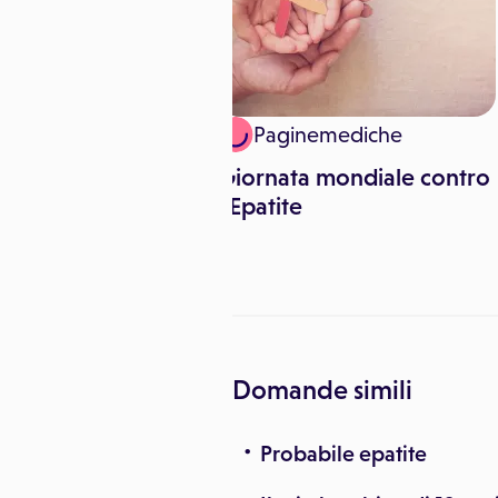
inemediche
Paginemediche
epatitis Day 2017
Giornata mondiale contro
l'Epatite
Domande simili
Probabile epatite