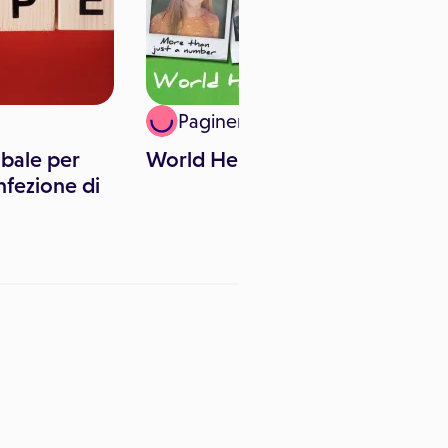
Paginemediche
bale per
World Hepatitis Day 2017
G
nfezione di
l'