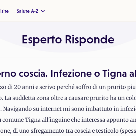
isite
Salute A-Z
Esperto Risponde
erno coscia. Infezione o Tigna a
 di 20 anni e scrivo perché soffro di un prurito piu
lo. La suddetta zona oltre a causare prurito ha un col
. Navigando su internet mi sono imbattuto in infe
 comune Tigna all'inguine che interessa appunto an
zione, di uno sfregamento tra coscia e testicolo (spes