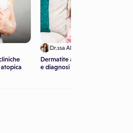
Dr.ssa Alessia Anzalone
cliniche
Dermatite atopica: sintomi
Art
 atopica
e diagnosi
ric