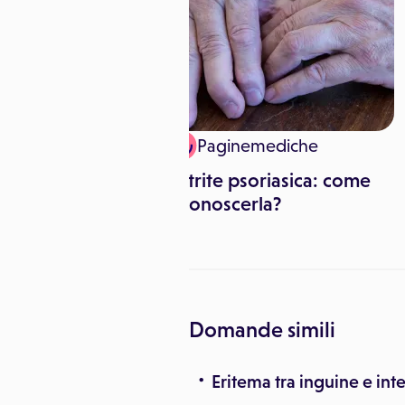
Alessia Anzalone
Paginemediche
 atopica: sintomi
Artrite psoriasica: come
i
riconoscerla?
Domande simili
Eritema tra inguine e int