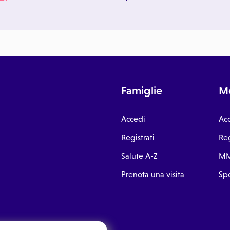
Famiglie
Me
Accedi
Ac
Registrati
Reg
Salute A-Z
MM
Prenota una visita
Spe