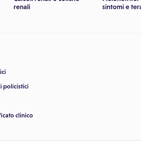
renali
sintomi e ter
ici
 policistici
cato clinico