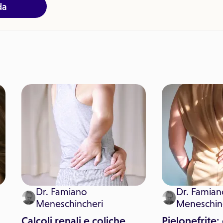
da
Dr. Famiano
Dr. Famian
Meneschincheri
Meneschin
Calcoli renali e coliche
Pielonefrite: