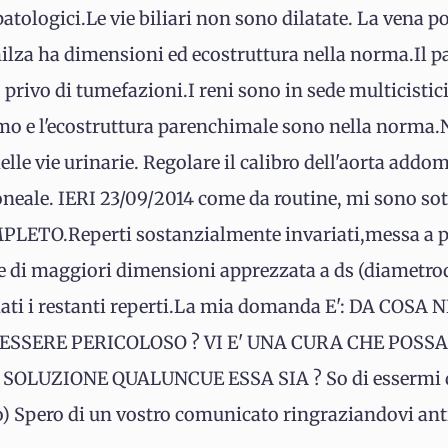
patologici.Le vie biliari non sono dilatate. La vena p
lza ha dimensioni ed ecostruttura nella norma.Il p
privo di tumefazioni.I reni sono in sede multicistici,
ismo e l'ecostruttura parenchimale sono nella norma
delle vie urinarie. Regolare il calibro dell'aorta add
eale. IERI 23/09/2014 come da routine, mi sono sott
O.Reperti sostanzialmente invariati,messa a pa
le di maggiori dimensioni apprezzata a ds (diametrod
riati i restanti reperti.La mia domanda E': DA COSA
ESSERE PERICOLOSO ? VI E' UNA CURA CHE POSS
SOLUZIONE QUALUNCUE ESSA SIA ? So di essermi d
o) Spero di un vostro comunicato ringraziandovi an