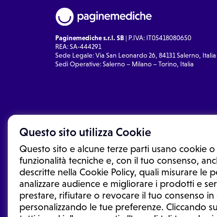
Paginemediche s.r.l. SB
| P.IVA: IT05418080650
REA: SA-444291
Sede Legale: Via San Leonardo 26, 84131 Salerno, Italia
Sedi Operative: Salerno – Milano – Torino, Italia
Questo sito utilizza Cookie
Questo sito e alcune terze parti usano cookie o 
funzionalità tecniche e, con il tuo consenso, anch
descritte nella Cookie Policy, quali misurare le
analizzare audience e migliorare i prodotti e ser
prestare, rifiutare o revocare il tuo consenso i
Le informazioni proposte in questo sito non sono un co
sostituiscono un consulto, una visita o una diagnosi fo
personalizzando le tue preferenze. Cliccando su
informazioni disponibili come suggerimenti per la form