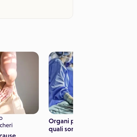
o
Organi per trapianto:
cheri
quali sono?
 cause,