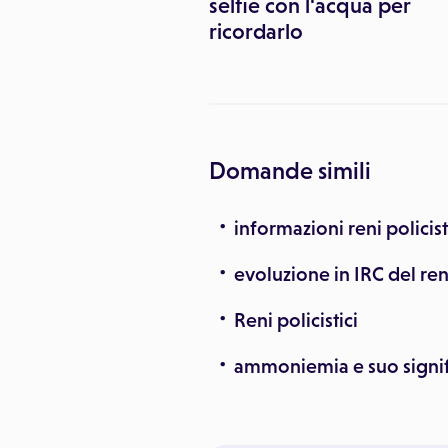
selfie con l'acqua per
ricordarlo
Domande simili
informazioni reni policist
evoluzione in IRC del reni
Reni policistici
ammoniemia e suo signifi