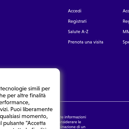
Accedi
Ac
Registrati
Reg
Salute A-Z
MM
Prenota una visita
Spe
tecnologie simili per
e per altre finalità
 performance,
vizi. Puoi liberamente
n qualsiasi momento,
nsulto medico. In nessun caso, queste informazioni
rmulata dal medico. Non si devono considerare le
l pulsante "Accetta
ulazione di una diagnosi, la determinazione di un