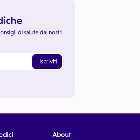
ediche
onsigli di salute dai nostri
Iscriviti
dici
About