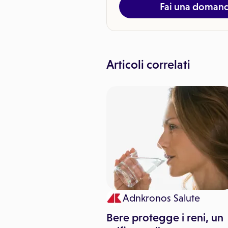
Fai una doman
Articoli correlati
Adnkronos Salute
per trapianto:
ono?
Bere protegge i reni, un