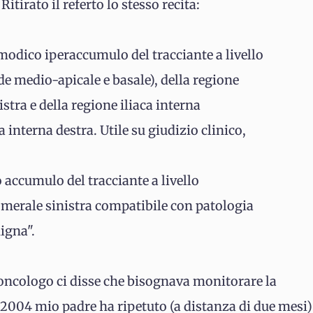
itirato il referto lo stesso recita:
modico iperaccumulo del tracciante a livello
ede medio-apicale e basale), della regione
stra e della regione iliaca interna
ca interna destra. Utile su giudizio clinico,
 accumulo del tracciante a livello
omerale sinistra compatibile con patologia
igna".
oncologo ci disse che bisognava monitorare la
2004 mio padre ha ripetuto (a distanza di due mesi)