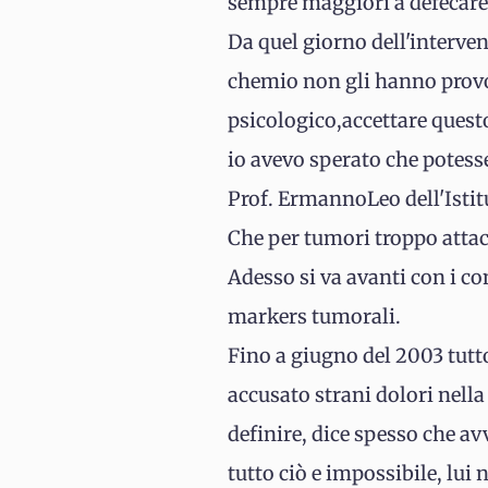
sempre maggiori a defecare e
Da quel giorno dell'interven
chemio non gli hanno provoc
psicologico,accettare questo
io avevo sperato che potesse
Prof. ErmannoLeo dell'Istit
Che per tumori troppo attacc
Adesso si va avanti con i co
markers tumorali.
Fino a giugno del 2003 tutt
accusato strani dolori nella
definire, dice spesso che a
tutto ciò e impossibile, lui