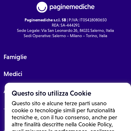
Paginemediche s.r.l. SB
| P.IVA: IT05418080650
REA: SA-444291
Sede Legale: Via San Leonardo 26, 84131 Salerno, Italia
Sedi Operative: Salerno – Milano – Torino, Italia
Famiglie
Medici
About
Questo sito utilizza Cookie
Questo sito e alcune terze parti usano
cookie o tecnologie simili per funzionalità
tecniche e, con il tuo consenso, anche per
Le informazioni proposte in questo sito non sono un consulto medico.
altre finalità descritte nella Cookie Policy,
In nessun caso, queste informazioni sostituiscono un consulto, una
visita o una diagnosi formulata dal medico. Non si devono considerare