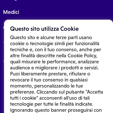
Medici
About
Questo sito utilizza Cookie
Questo sito e alcune terze parti usano
cookie o tecnologie simili per funzionalità
tecniche e, con il tuo consenso, anche per
Le informazioni proposte in questo sito non sono un consulto medico.
altre finalità descritte nella Cookie Policy,
In nessun caso, queste informazioni sostituiscono un consulto, una
quali misurare le performance, analizzare
visita o una diagnosi formulata dal medico. Non si devono considerare
le informazioni disponibili come suggerimenti per la formulazione di
audience e migliorare i prodotti e servizi.
una diagnosi, la determinazione di un trattamento o l'assunzione o
Puoi liberamente prestare, rifiutare o
sospensione di un farmaco senza prima consultare un medico di
medicina generale o uno specialista.
revocare il tuo consenso in qualsiasi
momento, personalizzando le tue
Condizioni di utilizzo
|
Privacy Policy
|
Gestione cookie
Ⓒ 2026 | Tutti i diritti riservati.
preferenze. Cliccando sul pulsante "Accetta
tutti i cookie" acconsenti all'uso di tali
tecnologie per tutte le finalità indicate.
Ignorando questo banner proseguirai con