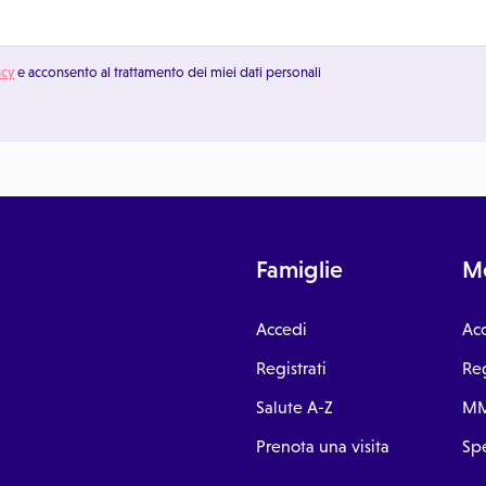
acy
e acconsento al trattamento dei miei dati personali
Famiglie
Me
Accedi
Ac
Registrati
Reg
Salute A-Z
MM
Prenota una visita
Spe