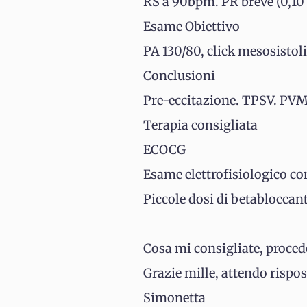
RS a 90bpm. PR breve (0,10 
Esame Obiettivo
PA 130/80, click mesosistol
Conclusioni
Pre-eccitazione. TPSV. PVM
Terapia consigliata
ECOCG
Esame elettrofisiologico co
Piccole dosi di betabloccant
Cosa mi consigliate, proced
Grazie mille, attendo rispos
Simonetta