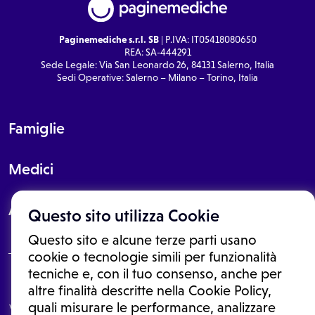
Paginemediche s.r.l. SB
| P.IVA: IT05418080650
REA: SA-444291
Sede Legale: Via San Leonardo 26, 84131 Salerno, Italia
Sedi Operative: Salerno – Milano – Torino, Italia
Famiglie
Medici
About
Questo sito utilizza Cookie
Questo sito e alcune terze parti usano
cookie o tecnologie simili per funzionalità
tecniche e, con il tuo consenso, anche per
Le informazioni proposte in questo sito non sono un consulto medico.
altre finalità descritte nella Cookie Policy,
In nessun caso, queste informazioni sostituiscono un consulto, una
quali misurare le performance, analizzare
visita o una diagnosi formulata dal medico. Non si devono considerare