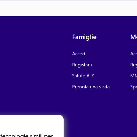
Famiglie
Me
Accedi
Ac
Registrati
Reg
Salute A-Z
MM
Prenota una visita
Spe
tecnologie simili per