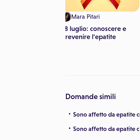
mo Canorro
Mara Pitari
re l'attenzione
28 luglio: conoscere e
ni l'obiettivo
prevenire l'epatite
ornata dedicata
e
Domande simili
Sono affetto da epatite c
Sono affetto da epatite c