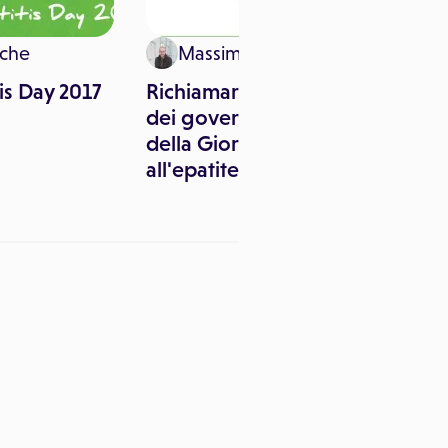
che
Massimo Canorro
is Day 2017
Richiamare l'attenzione
28
dei governi l'obiettivo
pr
della Giornata dedicata
all'epatite