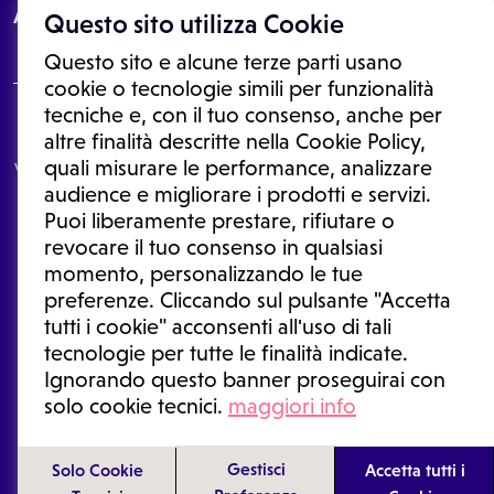
About
Questo sito utilizza Cookie
Questo sito e alcune terze parti usano
cookie o tecnologie simili per funzionalità
tecniche e, con il tuo consenso, anche per
Le informazioni proposte in questo sito non sono un consulto medico.
altre finalità descritte nella Cookie Policy,
In nessun caso, queste informazioni sostituiscono un consulto, una
quali misurare le performance, analizzare
visita o una diagnosi formulata dal medico. Non si devono considerare
le informazioni disponibili come suggerimenti per la formulazione di
audience e migliorare i prodotti e servizi.
una diagnosi, la determinazione di un trattamento o l'assunzione o
Puoi liberamente prestare, rifiutare o
sospensione di un farmaco senza prima consultare un medico di
medicina generale o uno specialista.
revocare il tuo consenso in qualsiasi
momento, personalizzando le tue
Condizioni di utilizzo
|
Privacy Policy
|
Gestione cookie
Ⓒ 2025 | Tutti i diritti riservati.
preferenze. Cliccando sul pulsante "Accetta
tutti i cookie" acconsenti all'uso di tali
tecnologie per tutte le finalità indicate.
Ignorando questo banner proseguirai con
solo cookie tecnici.
maggiori info
Gestisci
Solo Cookie
Accetta tutti i