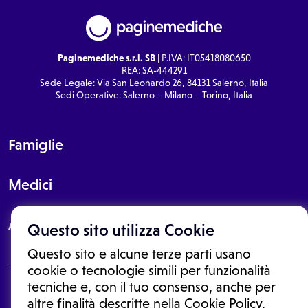
Paginemediche s.r.l. SB
| P.IVA: IT05418080650
REA: SA-444291
Sede Legale: Via San Leonardo 26, 84131 Salerno, Italia
Sedi Operative: Salerno – Milano – Torino, Italia
Famiglie
Medici
About
Questo sito utilizza Cookie
Questo sito e alcune terze parti usano
cookie o tecnologie simili per funzionalità
tecniche e, con il tuo consenso, anche per
Le informazioni proposte in questo sito non sono un consulto medico.
altre finalità descritte nella Cookie Policy,
In nessun caso, queste informazioni sostituiscono un consulto, una