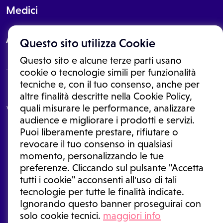
Medici
About
Questo sito utilizza Cookie
Questo sito e alcune terze parti usano
cookie o tecnologie simili per funzionalità
tecniche e, con il tuo consenso, anche per
Le informazioni proposte in questo sito non sono un consulto medico.
altre finalità descritte nella Cookie Policy,
In nessun caso, queste informazioni sostituiscono un consulto, una
quali misurare le performance, analizzare
visita o una diagnosi formulata dal medico. Non si devono considerare
le informazioni disponibili come suggerimenti per la formulazione di
audience e migliorare i prodotti e servizi.
una diagnosi, la determinazione di un trattamento o l'assunzione o
Puoi liberamente prestare, rifiutare o
sospensione di un farmaco senza prima consultare un medico di
medicina generale o uno specialista.
revocare il tuo consenso in qualsiasi
momento, personalizzando le tue
Condizioni di utilizzo
|
Privacy Policy
|
Gestione cookie
Ⓒ 2025 | Tutti i diritti riservati.
preferenze. Cliccando sul pulsante "Accetta
tutti i cookie" acconsenti all'uso di tali
tecnologie per tutte le finalità indicate.
Ignorando questo banner proseguirai con
solo cookie tecnici.
maggiori info