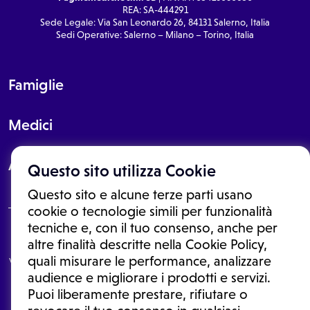
REA: SA-444291
Sede Legale: Via San Leonardo 26, 84131 Salerno, Italia
Sedi Operative: Salerno – Milano – Torino, Italia
Famiglie
Medici
About
Questo sito utilizza Cookie
Questo sito e alcune terze parti usano
cookie o tecnologie simili per funzionalità
tecniche e, con il tuo consenso, anche per
Le informazioni proposte in questo sito non sono un consulto medico.
altre finalità descritte nella Cookie Policy,
In nessun caso, queste informazioni sostituiscono un consulto, una
quali misurare le performance, analizzare
visita o una diagnosi formulata dal medico. Non si devono considerare
le informazioni disponibili come suggerimenti per la formulazione di
audience e migliorare i prodotti e servizi.
una diagnosi, la determinazione di un trattamento o l'assunzione o
Puoi liberamente prestare, rifiutare o
sospensione di un farmaco senza prima consultare un medico di
medicina generale o uno specialista.