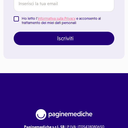
Ho letto l'
Informativa sulla Privacy
e acconsento al
trattamento dei miei dati personali
Iscriviti
Paginemediche s.r.l. SB
| P.IVA: IT05418080650