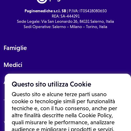
Paginemediche s.r.l. SB
| P.IVA: IT05418080650
REA: SA-444291
Sede Legale: Via San Leonardo 26, 84131 Salerno, Italia
Sedi Operative: Salerno – Milano – Torino, Italia
Famiglie
Medici
About
Questo sito utilizza Cookie
Questo sito e alcune terze parti usano
cookie o tecnologie simili per funzionalità
tecniche e, con il tuo consenso, anche per
Le informazioni proposte in questo sito non sono un consulto medico.
altre finalità descritte nella Cookie Policy,
In nessun caso, queste informazioni sostituiscono un consulto, una
quali misurare le performance, analizzare
visita o una diagnosi formulata dal medico. Non si devono considerare
le informazioni disponibili come suggerimenti per la formulazione di
audience e migliorare i prodotti e servizi.