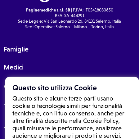
Paginemediche s.r.l. SB
| P.IVA: IT05418080650
REA: SA-444291
Sede Legale: Via San Leonardo 26, 84131 Salerno, Italia
Sedi Operative: Salerno – Milano – Torino, Italia
Famiglie
Medici
About
Questo sito utilizza Cookie
Questo sito e alcune terze parti usano
cookie o tecnologie simili per funzionalità
tecniche e, con il tuo consenso, anche per
Le informazioni proposte in questo sito non sono un consulto medico.
altre finalità descritte nella Cookie Policy,
In nessun caso, queste informazioni sostituiscono un consulto, una
quali misurare le performance, analizzare
visita o una diagnosi formulata dal medico. Non si devono considerare
le informazioni disponibili come suggerimenti per la formulazione di
audience e migliorare i prodotti e servizi.
una diagnosi, la determinazione di un trattamento o l'assunzione o